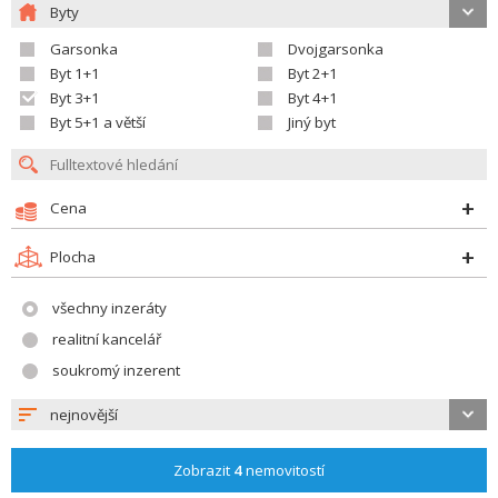
Byty
Garsonka
Dvojgarsonka
Byt 1+1
Byt 2+1
Byt 3+1
Byt 4+1
Byt 5+1 a větší
Jiný byt
Cena
Plocha
všechny inzeráty
realitní kancelář
soukromý inzerent
nejnovější
Zobrazit
4
nemovitostí