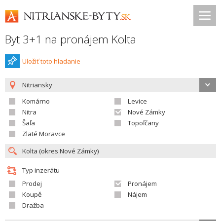
Byt 3+1 na pronájem Kolta
Uložiť toto hladanie
Nitriansky
Komárno
Levice
Nitra
Nové Zámky
Šaľa
Topoľčany
Zlaté Moravce
Typ inzerátu
Prodej
Pronájem
Koupě
Nájem
Dražba