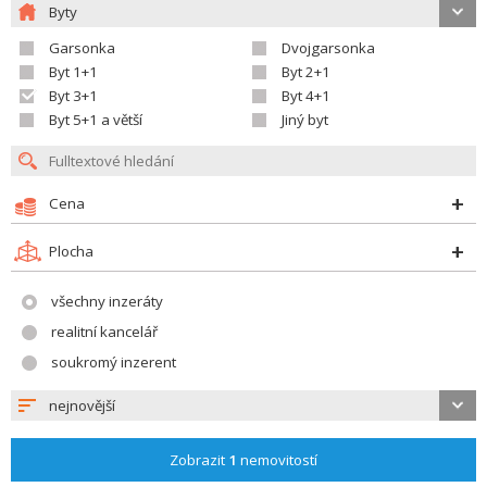
Byty
Garsonka
Dvojgarsonka
Byt 1+1
Byt 2+1
Byt 3+1
Byt 4+1
Byt 5+1 a větší
Jiný byt
Cena
Plocha
všechny inzeráty
realitní kancelář
soukromý inzerent
nejnovější
Zobrazit
1
nemovitostí