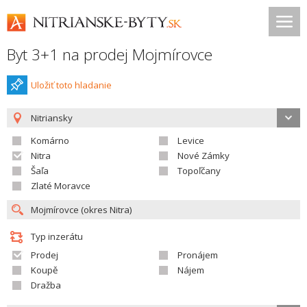
Byt 3+1 na prodej Mojmírovce
Uložiť toto hladanie
Nitriansky
Komárno
Levice
Nitra
Nové Zámky
Šaľa
Topoľčany
Zlaté Moravce
Typ inzerátu
Prodej
Pronájem
Koupě
Nájem
Dražba