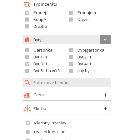
Typ inzerátu
Prodej
Pronájem
Koupě
Nájem
Dražba
Byty
Garsonka
Dvojgarsonka
Byt 1+1
Byt 2+1
Byt 3+1
Byt 4+1
Byt 5+1 a větší
Jiný byt
Cena
Plocha
všechny inzeráty
realitní kancelář