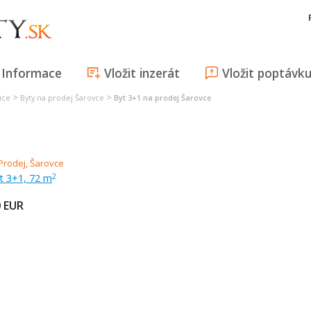
Informace
Vložit inzerát
Vložit poptávk
>
>
ice
Byty na prodej Šarovce
Byt 3+1 na prodej Šarovce
t 3+1, 72 m
2
0
EUR