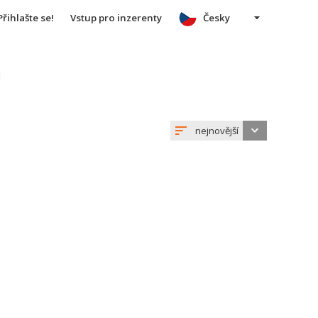
Přihlašte se!
Vstup pro inzerenty
Česky
u
nejnovější