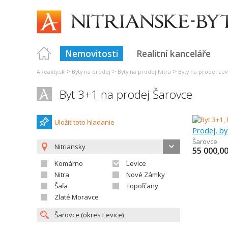
Nemovitosti
Realitní kanceláře
>
>
>
AReality.sk
Byty na prodej
Byty na prodej Nitra
Byty na prodej Lev
Byt 3+1 na prodej Šarovce
Uložiť toto hladanie
Prodej, by
Šarovce
Nitriansky
55 000,0
Komárno
Levice
Nitra
Nové Zámky
Šaľa
Topoľčany
Zlaté Moravce