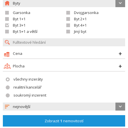
Byty
Garsonka
Dvojgarsonka
Byt 1+1
Byt 2+1
Byt 3+1
Byt 4+1
Byt 5+1 a větší
Jiný byt
Cena
Plocha
všechny inzeráty
realitní kancelář
soukromý inzerent
nejnovější
Zobrazit
1
nemovitostí