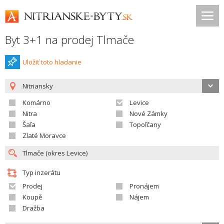
Byt 3+1 na prodej Tlmače
Uložiť toto hladanie
Nitriansky
Komárno
Levice
Nitra
Nové Zámky
Šaľa
Topoľčany
Zlaté Moravce
Typ inzerátu
Prodej
Pronájem
Koupě
Nájem
Dražba