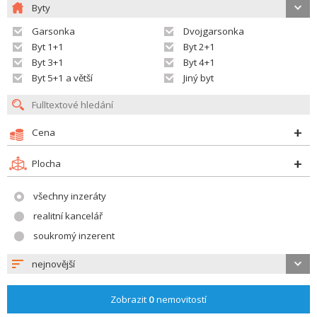
Byty
Garsonka
Dvojgarsonka
Byt 1+1
Byt 2+1
Byt 3+1
Byt 4+1
Byt 5+1 a větší
Jiný byt
Cena
Plocha
všechny inzeráty
realitní kancelář
soukromý inzerent
nejnovější
Zobrazit
0
nemovitostí