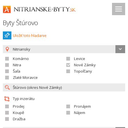
Byty Štúrovo
Uložiť toto hladanie
Nitriansky
Komárno
Levice
Nitra
Nové Zámky
Šaľa
Topoľčany
Zlaté Moravce
Typ inzerátu
Prodej
Pronájem
Koupě
Nájem
Dražba