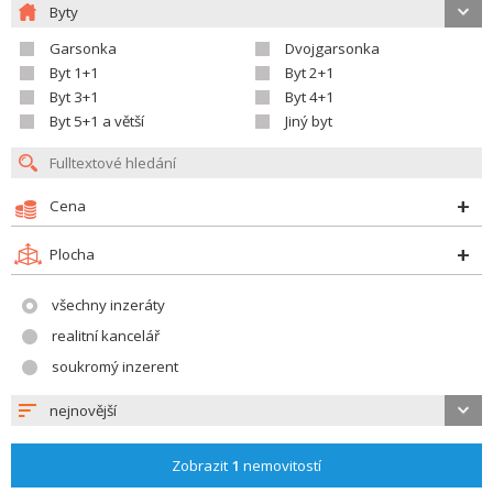
Byty
Garsonka
Dvojgarsonka
Byt 1+1
Byt 2+1
Byt 3+1
Byt 4+1
Byt 5+1 a větší
Jiný byt
Cena
Plocha
všechny inzeráty
realitní kancelář
soukromý inzerent
nejnovější
Zobrazit
1
nemovitostí