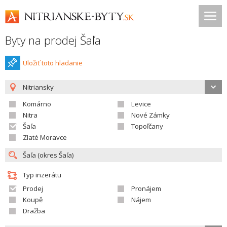
Byty na prodej Šaľa
Uložiť toto hladanie
Nitriansky
Komárno
Levice
Nitra
Nové Zámky
Šaľa
Topoľčany
Zlaté Moravce
Typ inzerátu
Prodej
Pronájem
Koupě
Nájem
Dražba