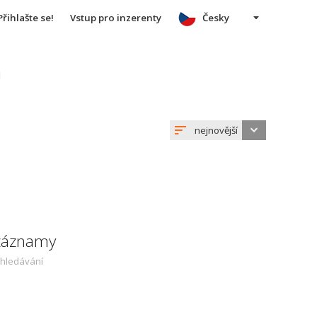
Přihlašte se!
Vstup pro inzerenty
Česky
u
nejnovější
 záznamy
yhledávání