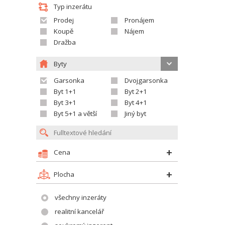
Typ inzerátu
Prodej
Pronájem
Koupě
Nájem
Dražba
Byty
Garsonka
Dvojgarsonka
Byt 1+1
Byt 2+1
Byt 3+1
Byt 4+1
Byt 5+1 a větší
Jiný byt
Cena
Plocha
všechny inzeráty
realitní kancelář