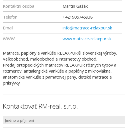
Kontaktní osoba
Martin Gažák
Telefon
+421905745938
Email
info@matrace-relaxpur.sk
WWW
www.matrace-relaxpur.sk
Matrace, paplóny a vankúše RELAXPUR® slovenskej výroby.
Veľkoobchod, maloobchod a internetový obchod.
Predaj ortopedických matracov RELAXPUR rôznych typov a
rozmerov, antialergické vankúše a paplóny z mikrovlákna,
anatomické vankúše z pamäťovej peny, detské matrace a
prikrývky.
Kontaktovať RM-real, s.r.o.