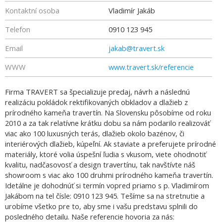
Kontaktní osoba
Vladimír Jakáb
Telefon
0910 123 945
Email
jakab@travert.sk
WWW
www.travert.sk/referencie
Firma TRAVERT sa špecializuje predaj, návrh a následnú
realizáciu pokládok rektifikovaných obkladov a dlažieb z
prírodného kameňa travertín. Na Slovensku pôsobíme od roku
2010 a za tak relatívne krátku dobu sa nám podarilo realizováť
viac ako 100 luxusných terás, dlažieb okolo bazénov, či
interiérových dlažieb, kúpeľní. Ak staviate a preferujete prírodné
materiály, ktoré volia úspešní ľudia s vkusom, viete ohodnotiť
kvalitu, nadčasovosť a design travertínu, tak navštívte náš
showroom s viac ako 100 druhmi prírodného kameňa travertín.
Idetálne je dohodnúť si termín vopred priamo s p. Vladimírom
Jakábom na tel čísle: 0910 123 945. Tešíme sa na stretnutie a
urobíme všetko pre to, aby sme i vašu predstavu splnili do
posledného detailu. Naše referencie hovoria za nás: