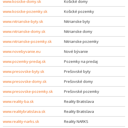
www.kosicke-domy.sk
Košické domy
www.kosicke-pozemky.sk
Košické pozemky
www.nitrianske-byty.sk
Nitrianske byty
www.nitrianske-domy.sk
Nitrianske domy
www.nitrianske-pozemky.sk
Nitrianske pozemky
www.novebyvanie.eu
Nové bývanie
www.pozemky-predaj.sk
Pozemky na predaj
www.presovske-byty.sk
Prešovské byty
www.presovske-domy.sk
Prešovské domy
www.presovske-pozemky.sk
Prešovské pozemky
www.reality-ba.sk
Reality Bratislava
www.realitybratislava.sk
Reality Bratislava
www.reality-narks.sk
Reality NARKS