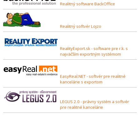
Realitný software BackOffice
Realitný softvér Lojzo
RealityExport.sk - software pre r.k. s
najväčším exportným systémom
EasyReal.NET - softvér pre realitné
kancelárie s exportom
LEGUS 2.0 - právny systém a softvér
pre realitné kancelárie