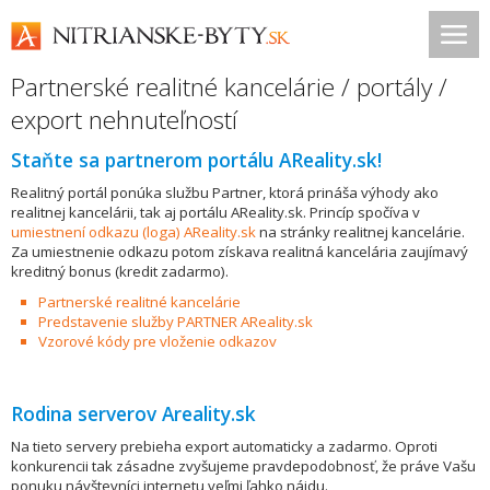
Partnerské realitné kancelárie / portály /
export nehnuteľností
Staňte sa partnerom portálu AReality.sk!
Realitný portál ponúka službu Partner, ktorá prináša výhody ako
realitnej kancelárii, tak aj portálu AReality.sk. Princíp spočíva v
umiestnení odkazu (loga) AReality.sk
na stránky realitnej kancelárie.
Za umiestnenie odkazu potom získava realitná kancelária zaujímavý
kreditný bonus (kredit zadarmo).
Partnerské realitné kancelárie
Predstavenie služby PARTNER AReality.sk
Vzorové kódy pre vloženie odkazov
Rodina serverov Areality.sk
Na tieto servery prebieha export automaticky a zadarmo. Oproti
konkurencii tak zásadne zvyšujeme pravdepodobnosť, že práve Vašu
ponuku návštevníci internetu veľmi ľahko nájdu.