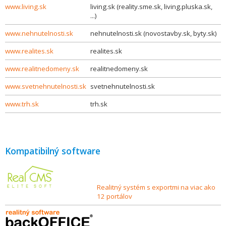
www.living.sk
living.sk (reality.sme.sk, living.pluska.sk,
...)
www.nehnutelnosti.sk
nehnutelnosti.sk (novostavby.sk, byty.sk)
www.realites.sk
realites.sk
www.realitnedomeny.sk
realitnedomeny.sk
www.svetnehnutelnosti.sk
svetnehnutelnosti.sk
www.trh.sk
trh.sk
Kompatibilný software
Realitný systém s exportmi na viac ako
12 portálov