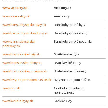
www.areality.sk
AReality.sk
www.aaareality.sk
AAAReality
www.banskobystricke-byty.sk
Bánskobystrické byty
www.banskobystricke-domy.sk
Bánskobystrické domy
www.banskobystricke-
Bánskobystrické pozemky
pozemky.sk
www.bratislavske-byty.sk
Bratislavské byty
www.bratislavske-domy.sk
Bratislavské domy
www.bratislavske-pozemky.sk
Bratislavské pozemky
www.byty-na-prenajom-kosice.sk
Byty na prenájom Košice
www.cdn.sk
Centrálna databáza
nehnuteľností
www.kosicke-byty.sk
Košické byty