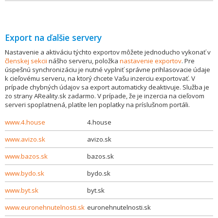
Export na ďalšie servery
Nastavenie a aktiváciu týchto exportov môžete jednoducho vykonať v
členskej sekcii
nášho serveru, položka
nastavenie exportov
. Pre
úspešnú synchronizáciu je nutné vyplniť správne prihlasovacie údaje
k cieľovému serveru, na ktorý chcete Vašu inzerciu exportovať. V
prípade chybných údajov sa export automaticky deaktivuje. Služba je
zo strany AReality.sk zadarmo. V prípade, že je inzercia na cieľovom
serveri spoplatnená, platíte len poplatky na príslušnom portáli.
www.4.house
4.house
www.avizo.sk
avizo.sk
www.bazos.sk
bazos.sk
www.bydo.sk
bydo.sk
www.byt.sk
byt.sk
www.euronehnutelnosti.sk
euronehnutelnosti.sk