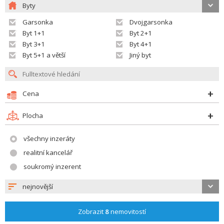
Byty
Garsonka
Dvojgarsonka
Byt 1+1
Byt 2+1
Byt 3+1
Byt 4+1
Byt 5+1 a větší
Jiný byt
Cena
Plocha
všechny inzeráty
realitní kancelář
soukromý inzerent
nejnovější
Zobrazit
8
nemovitostí