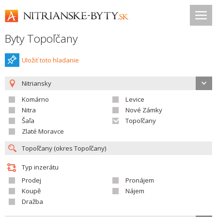
Byty Topoľčany
Uložiť toto hladanie
Nitriansky
Komárno
Levice
Nitra
Nové Zámky
Šaľa
Topoľčany
Zlaté Moravce
Typ inzerátu
Prodej
Pronájem
Koupě
Nájem
Dražba