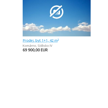
Prodej, byt 1+1, 42 m
2
Komárno
,
Sídlisko IV
69 900,00
EUR