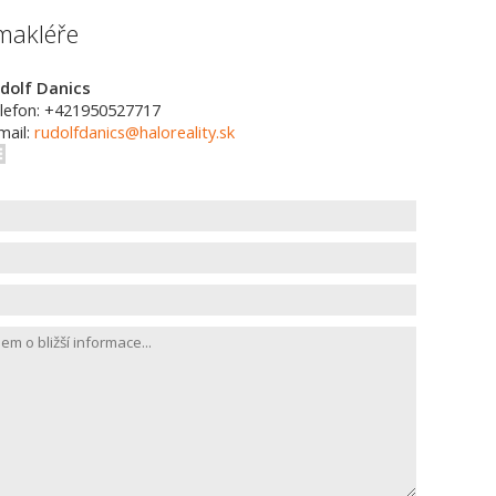
makléře
dolf Danics
lefon: +421950527717
mail:
rudolfdanics@haloreality.sk