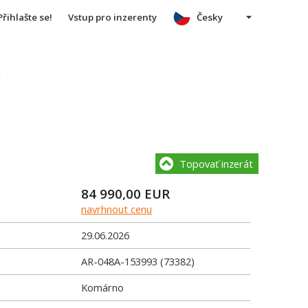
Přihlašte se!
Vstup pro inzerenty
Česky
u
Topovať inzerát
84 990,00
EUR
navrhnout cenu
29.06.2026
AR-048A-153993 (73382)
Komárno