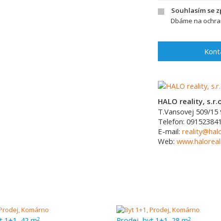
Souhlasím se 
Dbáme na ochran
Kont
HALO reality, s.r.o
T.Vansovej 509/15
Telefon:
09152384
E-mail:
reality@halo
Web:
www.haloreali
t 1+1, 42 m
Prodej, byt 1+1, 28 m
2
2