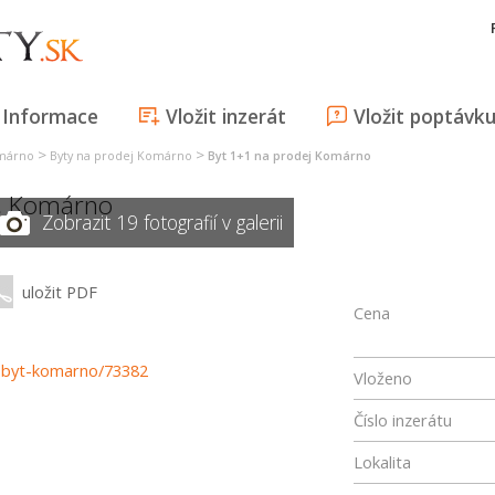
Informace
Vložit inzerát
Vložit poptávk
>
>
omárno
Byty na prodej Komárno
Byt 1+1 na prodej Komárno
,
Komárno
Zobrazit 19 fotografií v galerii
uložit PDF
Cena
y-byt-komarno/73382
Vloženo
Číslo inzerátu
Lokalita