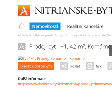
Nemovitosti
Realitní kanceláře
>
>
>
AReality.sk
Byty na prodej
Byty na prodej Nitra
Byty na prodej K
Prodej, byt 1+1, 42 m
,
Komárno
2
přidat k oblíbeným
poslat
tisk
Další informace
https://www.haloreality.sk/komarno/predaj-jednoizbov