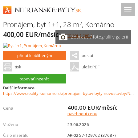
Pronájem, byt 1+1, 28 m
,
Komárno
2
400,00 EUR/měsíc
navrhnout cenu
Zobrazit 7 fotografií v galerii
přidat k oblíbeným
poslat
tisk
uložit PDF
topovať inzerát
Další informace
https://www.reality-komarno.sk/prenajom-bytov-byty-novostavby/Na-prenajom-1-izbovy-byt-v-Komarne-37687/?utm_source=areality&utm_medium=xml&utm_term=37687&utm_content=byt&utm_campaign=portaly
400,00
EUR/měsíc
Cena
navrhnout cenu
Vloženo
23.06.2026
Číslo inzerátu
AR-02G7-129762 (37687)