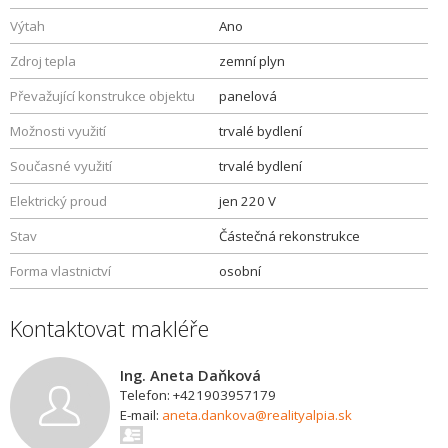
Výtah
Ano
Zdroj tepla
zemní plyn
Převažující konstrukce objektu
panelová
Možnosti využití
trvalé bydlení
Současné využití
trvalé bydlení
Elektrický proud
jen 220 V
Stav
Částečná rekonstrukce
Forma vlastnictví
osobní
Kontaktovat makléře
Ing. Aneta Daňková
Telefon: +421903957179
E-mail:
aneta.dankova@realityalpia.sk