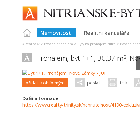
Nemovitosti
Realitní kanceláře
>
>
>
AReality.sk
Byty na pronájem
Byty na pronájem Nitra
Byty na pr
Pronájem, byt 1+1, 36,37 m
,
No
2
přidat k oblíbeným
poslat
tisk
Další informace