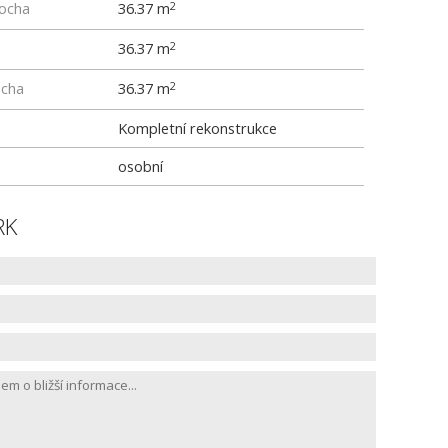
locha
36.37 m
2
36.37 m
2
ocha
36.37 m
2
Kompletní rekonstrukce
osobní
RK