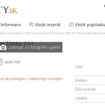
Informace
Vložit inzerát
Vložit poptávk
>
>
onájem Nové Zámky
Byty na pronájem Nové Zámky
Byt 1+1 na pronájem Nové Z
vé Zámky
,
JUH
Zobrazit 13 fotografií v galerii
uložit PDF
Cena
https://www.reality-trinity.sk/nehnutelnost/4190-exkluzivne-na-prenajom-1-izbovy-byt-v-novych-zamkoch
Vloženo
Číslo inzerátu
Lokalita