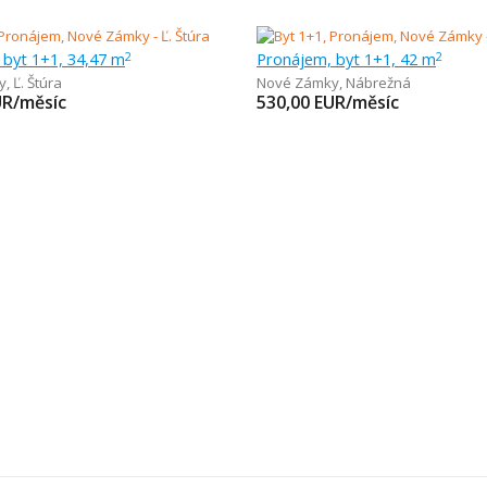
 byt 1+1, 34,47 m
Pronájem, byt 1+1, 42 m
2
2
y
,
Ľ. Štúra
Nové Zámky
,
Nábrežná
UR/měsíc
530,00
EUR/měsíc