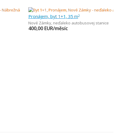
Pronájem, byt 1+1, 35 m
2
Nové Zámky
,
neďaleko autobusovej stanice
400,00
EUR/měsíc