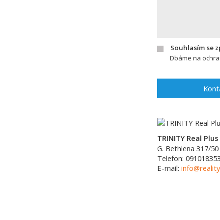
Souhlasím se 
Dbáme na ochran
Kont
TRINITY Real Plus 
G. Bethlena 317/50
Telefon:
09101835
E-mail:
info@reality