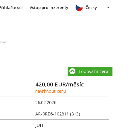
Přihlašte se!
Vstup pro inzerenty
Česky
u
ámky
Topovať inzerát
420,00
EUR/měsíc
navrhnout cenu
26.02.2026
AR-0RE6-102811 (313)
JUH