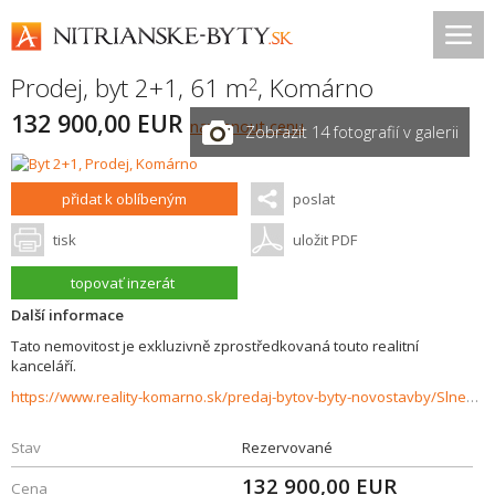
Prodej, byt 2+1, 61 m
,
Komárno
2
132 900,00 EUR
navrhnout cenu
Zobrazit 14 fotografií v galerii
přidat k oblíbeným
poslat
tisk
uložit PDF
topovať inzerát
Další informace
Tato nemovitost je exkluzivně zprostředkovaná touto realitní
kanceláří.
https://www.reality-komarno.sk/predaj-bytov-byty-novostavby/Slnecny-2izbovy-byt-s-balkonom-v-DANUBIA-Residence-v-Komarne-34378/?utm_source=areality&utm_medium=xml&utm_term=34378&utm_content=byt&utm_campaign=portaly
Stav
Rezervované
132 900,00
EUR
Cena