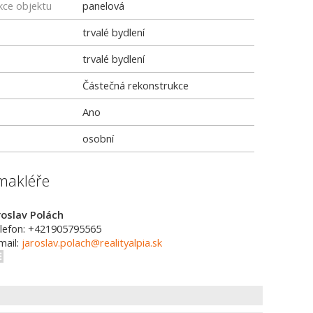
kce objektu
panelová
trvalé bydlení
trvalé bydlení
Částečná rekonstrukce
Ano
osobní
makléře
roslav Polách
lefon: +421905795565
mail:
jaroslav.polach@realityalpia.sk