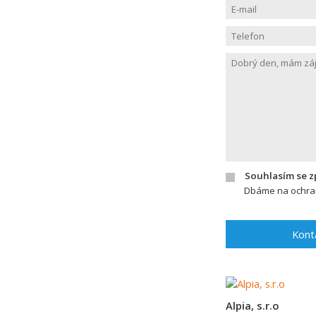
Souhlasím se 
Dbáme na ochran
Kont
Alpia, s.r.o