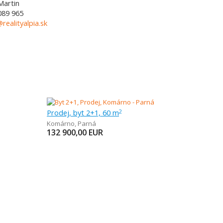
Martin
089 965
@realityalpia.sk
Prodej, byt 2+1, 60 m
2
Komárno
,
Parná
132 900,00
EUR