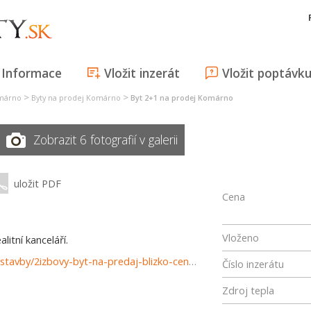
Informace
Vložit inzerát
Vložit poptávk
>
>
omárno
Byty na prodej Komárno
Byt 2+1 na prodej Komárno
Zobrazit 6 fotografií v galerii
uložit PDF
Cena
Vloženo
itní kanceláří.
https://www.reality-komarno.sk/predaj-bytov-byty-novostavby/2izbovy-byt-na-predaj-blizko-centra-Komarno-36835/?utm_source=areality&utm_medium=xml&utm_term=36835&utm_content=byt&utm_campaign=portaly
Číslo inzerátu
Zdroj tepla