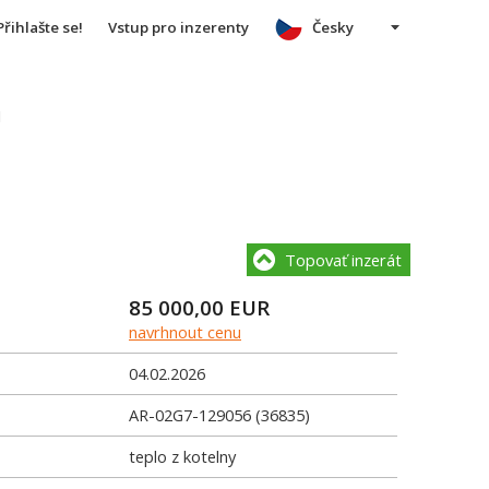
Přihlašte se!
Vstup pro inzerenty
Česky
u
Topovať inzerát
85 000,00
EUR
navrhnout cenu
04.02.2026
AR-02G7-129056 (36835)
teplo z kotelny