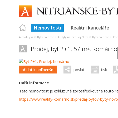
Nemovitosti
Realitní kanceláře
>
>
>
AReality.sk
Byty na prodej
Byty na prodej Nitra
Byty na prodej K
Prodej, byt 2+1, 57 m
,
Komárno
2
přidat k oblíbeným
poslat
tisk
Další informace
Tato nemovitost je exkluzivně zprostředkovaná touto real