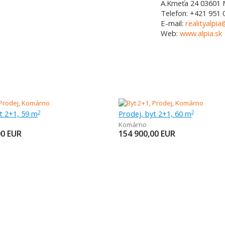
A.Kmeťa 24
03601
Telefon:
+421 951 
E-mail:
realityalpia
Web:
www.alpia.sk
t 2+1, 59 m
Prodej, byt 2+1, 60 m
2
2
Komárno
00
EUR
154 900,00
EUR