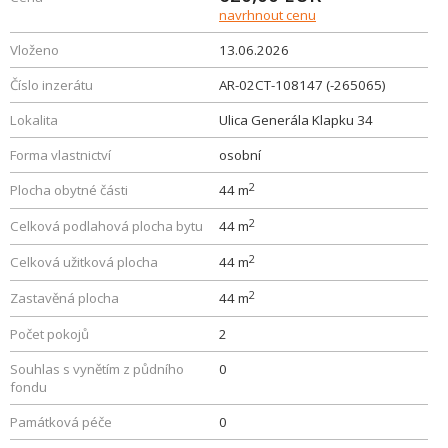
navrhnout cenu
Vloženo
13.06.2026
Číslo inzerátu
AR-02CT-108147 (-265065)
Lokalita
Ulica Generála Klapku 34
Forma vlastnictví
osobní
2
Plocha obytné části
44 m
2
Celková podlahová plocha bytu
44 m
2
Celková užitková plocha
44 m
2
Zastavěná plocha
44 m
Počet pokojů
2
Souhlas s vynětím z půdního
0
fondu
Památková péče
0