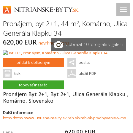
Pronájem, byt 2+1, 44 m
,
Komárno
,
Ulica
2
Generála Klapku 34
620,00 EUR
navrhnout cenu
Zobrazit 10 fotografií v galerii
přidat k oblíbeným
poslat
tisk
uložit PDF
topovať inzerát
Pronájem Byt 2+1, Byt 2+1, Ulica Generála Klapku ,
Komárno, Slovensko
Další informace
http://http://www.luxusne-reality.sk.reb.sk/reb-sk-prvobyvanie-v-modernom-byte-staci-si-priniest-osobne-veci-1007889
620,00
EUR
Cena