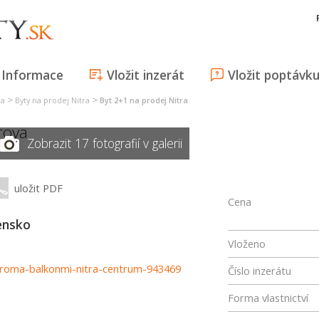
Informace
Vložit inzerát
Vložit poptávk
>
>
ra
Byty na prodej Nitra
Byt 2+1 na prodej Nitra
rova
Zobrazit 17 fotografií v galerii
uložit PDF
Cena
vensko
Vloženo
-troma-balkonmi-nitra-centrum-943469
Číslo inzerátu
Forma vlastnictví