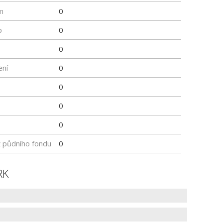
m
0
p
0
0
ení
0
0
0
0
z půdního fondu
0
RK