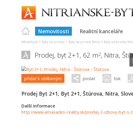
Nemovitosti
Realitní kanceláře
>
>
>
AReality.sk
Byty na prodej
Byty na prodej Nitra
Byty na prodej Nit
Prodej, byt 2+1, 62 m
,
Nitra
,
Štú
2
přidat k oblíbeným
poslat
tisk
Prodej Byt 2+1, Byt 2+1, Štúrova, Nitra, Slo
Další informace
http://www.amaxades-reality.sk/predaj-2-izbovy-byt-s