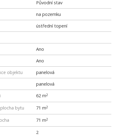
Původní stav
na pozemku
ústřední topení
Ano
Ano
kce objektu
panelová
panelová
i
62 m
2
 plocha bytu
71 m
2
locha
71 m
2
2