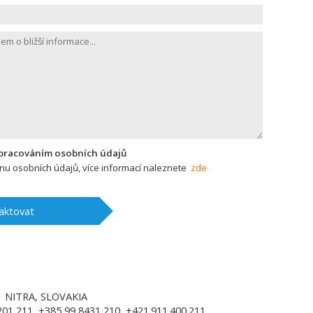
zpracováním osobních údajů
u osobních údajů, více informací naleznete
zde
aktovat
1
NITRA, SLOVAKIA
01 211, +385 99 8431 210, +421.911.400.211