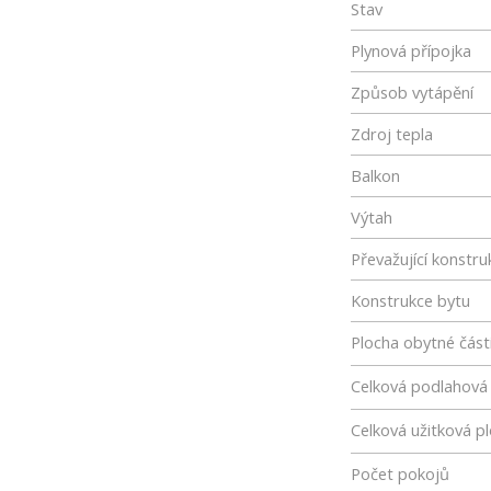
Stav
Plynová přípojka
Způsob vytápění
Zdroj tepla
Balkon
Výtah
Převažující konstru
Konstrukce bytu
Plocha obytné část
Celková podlahová
Celková užitková p
Počet pokojů