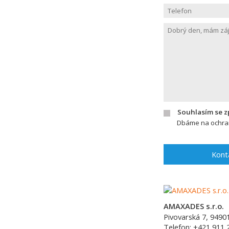
Souhlasím se 
Dbáme na ochran
Kont
AMAXADES s.r.o.
Pivovarská 7,
9490
Telefon:
+421 911 2