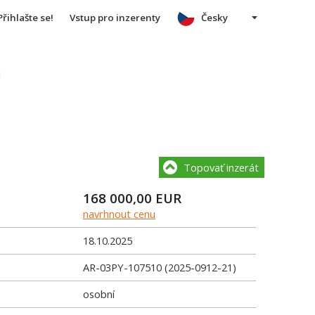
Přihlašte se!
Vstup pro inzerenty
Česky
u
Topovať inzerát
168 000,00
EUR
navrhnout cenu
18.10.2025
AR-03PY-107510 (2025-0912-21)
osobní