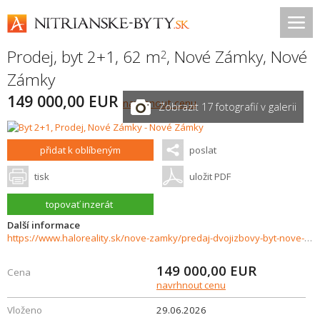
Prodej, byt 2+1, 62 m
,
Nové Zámky
,
Nové
2
Zámky
149 000,00 EUR
navrhnout cenu
Zobrazit 17 fotografií v galerii
přidat k oblíbeným
poslat
tisk
uložit PDF
topovať inzerát
Další informace
https://www.haloreality.sk/nove-zamky/predaj-dvojizbovy-byt-nove-zamky-s-balkonom-a-s-dvomi-pivnicami/73377
149 000,00
EUR
Cena
navrhnout cenu
Vloženo
29.06.2026