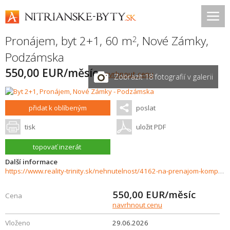
Pronájem, byt 2+1, 60 m
,
Nové Zámky
,
2
Podzámska
550,00 EUR/měsíc
navrhnout cenu
Zobrazit 18 fotografií v galerii
přidat k oblíbeným
poslat
tisk
uložit PDF
topovať inzerát
Další informace
https://www.reality-trinity.sk/nehnutelnost/4162-na-prenajom-kompletne-zariadeny-2-izbovy-byt-v-meste-nove-zamky
550,00
EUR/měsíc
Cena
navrhnout cenu
Vloženo
29.06.2026