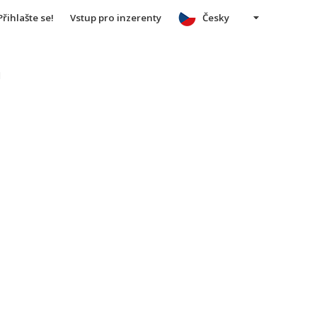
Přihlašte se!
Vstup pro inzerenty
Česky
u