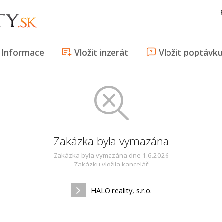
Informace
Vložit inzerát
Vložit poptávk
Zakázka byla vymazána
Zakázka byla vymazána dne 1.6.2026
Zakázku vložila kancelář
HALO reality, s.r.o.