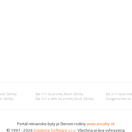
Nové Zámky
Byt 1+1 na prodej Nové Zámky
Byt 2+1 na prod
vé Zámky
Byt 5+1 a větší na prodej Nové Zámky
Dvojgarsonka na
Portál nitrianske-byty je členom rodiny
www.areality.sk
© 1997 - 2026
Diadema Software s.r.o.
Všechna práva vyhrazena.