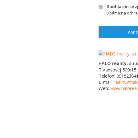
Souhlasím se 
Dbáme na ochran
Kont
HALO reality, s.r.o
T.Vansovej 509/15
Telefon:
09152384
E-mail:
reality@halo
Web:
www.haloreali