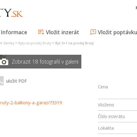
Informace
Vložit inzerát
Vložit poptávk
>
>
vé Zámky
Byty na prodej Bruty
Byt 3+1 na prodej Bruty
ty
Zobrazit 18 fotografií v galerii
uložit PDF
Cena
-bruty-2-balkony-a-garaz/73319
Vloženo
Číslo inzerátu
Lokalita