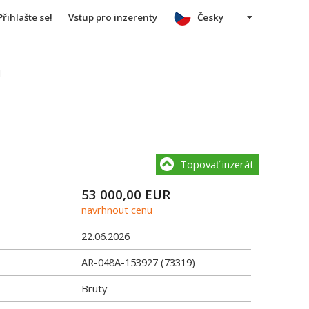
Přihlašte se!
Vstup pro inzerenty
Česky
u
Topovať inzerát
53 000,00
EUR
navrhnout cenu
22.06.2026
AR-048A-153927 (73319)
Bruty