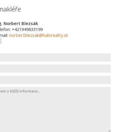
makléře
g. Norbert Blezsák
lefon: +421949833199
mail:
norbertblezsak@haloreality.sk