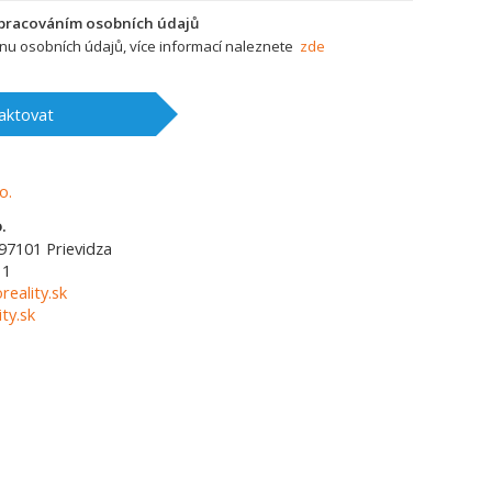
zpracováním osobních údajů
u osobních údajů, více informací naleznete
zde
aktovat
.
97101
Prievidza
11
reality.sk
ty.sk