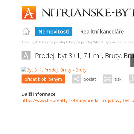
Nemovitosti
Realitní kanceláře
>
>
>
AReality.sk
Byty na prodej
Byty na prodej Nitra
Byty na prodej No
Prodej, byt 3+1, 71 m
,
Bruty
,
Bru
2
přidat k oblíbeným
poslat
tisk
Další informace
https://www.haloreality.sk/bruty/predaj-trojizbovy-byt