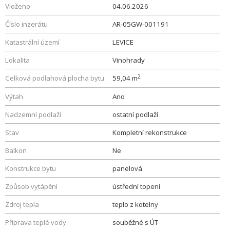
Vloženo
04.06.2026
Číslo inzerátu
AR-05GW-001191
Katastrální území
LEVICE
Lokalita
Vinohrady
2
Celková podlahová plocha bytu
59,04 m
Výtah
Ano
Nadzemní podlaží
ostatní podlaží
Stav
Kompletní rekonstrukce
Balkon
Ne
Konstrukce bytu
panelová
Způsob vytápění
ústřední topení
Zdroj tepla
teplo z kotelny
Příprava teplé vody
souběžné s ÚT