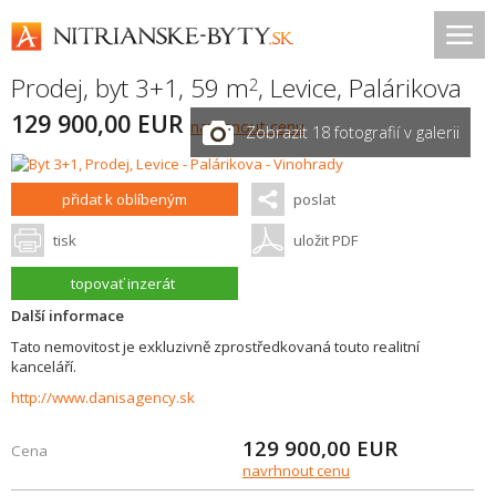
Prodej, byt 3+1, 59 m
,
Levice
,
Palárikova
2
129 900,00 EUR
navrhnout cenu
Zobrazit 18 fotografií v galerii
přidat k oblíbeným
poslat
tisk
uložit PDF
topovať inzerát
Další informace
Tato nemovitost je exkluzivně zprostředkovaná touto realitní
kanceláří.
http://www.danisagency.sk
129 900,00
EUR
Cena
navrhnout cenu