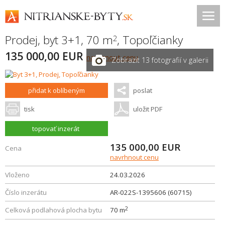
Prodej, byt 3+1, 70 m
,
Topoľčianky
2
135 000,00 EUR
navrhnout cenu
Zobrazit 13 fotografií v galerii
přidat k oblíbeným
poslat
tisk
uložit PDF
topovať inzerát
135 000,00
EUR
Cena
navrhnout cenu
Vloženo
24.03.2026
Číslo inzerátu
AR-022S-1395606 (60715)
2
Celková podlahová plocha bytu
70 m