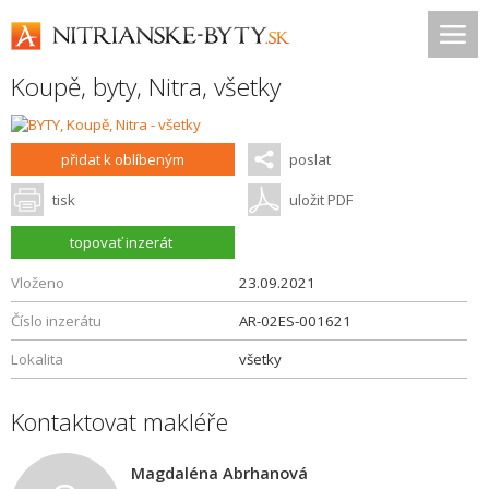
Koupě, byty,
Nitra
,
všetky
přidat k oblíbeným
poslat
tisk
uložit PDF
topovať inzerát
Vloženo
23.09.2021
Číslo inzerátu
AR-02ES-001621
Lokalita
všetky
Kontaktovat makléře
Magdaléna Abrhanová