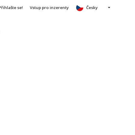
Přihlašte se!
Vstup pro inzerenty
Česky
u