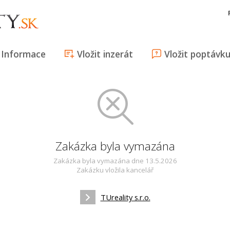
Informace
Vložit inzerát
Vložit poptávk
Zakázka byla vymazána
Zakázka byla vymazána dne 13.5.2026
Zakázku vložila kancelář
TUreality s.r.o.