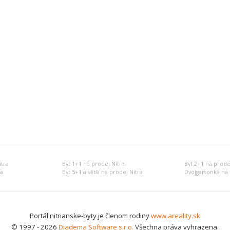
tra
Byt 1+1 na prodej Nitra
Byt 2+1 na prode
ra
Byt 5+1 a větší na prodej Nitra
Dvojgarsonka na 
Portál nitrianske-byty je členom rodiny
www.areality.sk
© 1997 - 2026
Diadema Software s.r.o.
Všechna práva vyhrazena.