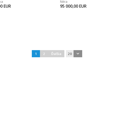
va
Nitra
00
EUR
95 000,00
EUR
1
2
Ďalšia
20