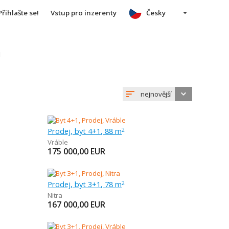
Přihlašte se!
Vstup pro inzerenty
Česky
u
nejnovější
Prodej, byt 4+1, 88 m
2
Vráble
175 000,00
EUR
Prodej, byt 3+1, 78 m
2
Nitra
167 000,00
EUR