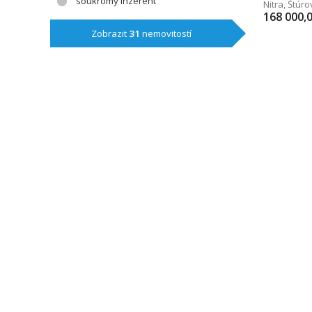
soukromý inzerent
Nitra
,
Štúro
168 000,
Zobrazit
31
nemovitostí