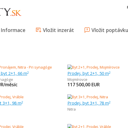
Informace
Vložit inzerát
Vložit poptávk
 byt 2+1, 66 m
Prodej, byt 2+1, 50 m
2
2
ynagóge
Mojmírovce
UR/měsíc
117 500,00
EUR
t 3+1, 98 m
Prodej, byt 3+1, 78 m
2
2
Nitra