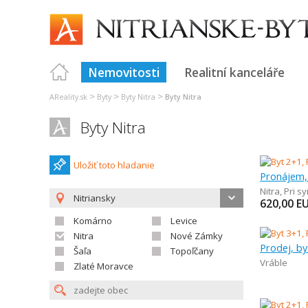
Nemovitosti
Realitní kanceláře
>
>
>
AReality.sk
Byty
Byty Nitra
Byty Nitra
Byty Nitra
Uložiť toto hladanie
Pronájem,
Nitra
,
Pri s
Nitriansky
620,00
E
Komárno
Levice
Nitra
Nové Zámky
Prodej, by
Šaľa
Topoľčany
Vráble
Zlaté Moravce