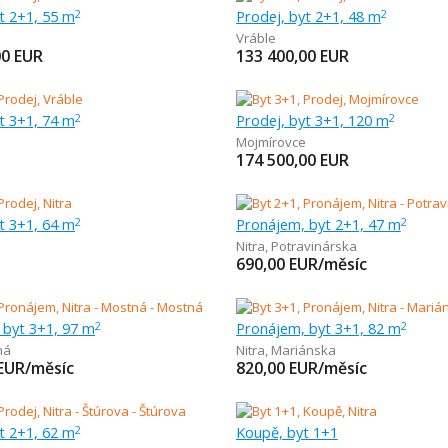
t 2+1, 55 m
Prodej, byt 2+1, 48 m
2
2
Vráble
00
EUR
133 400,00
EUR
t 3+1, 74 m
Prodej, byt 3+1, 120 m
2
2
Mojmírovce
174 500,00
EUR
t 3+1, 64 m
Pronájem, byt 2+1, 47 m
2
2
Nitra
,
Potravinárska
690,00
EUR/měsíc
 byt 3+1, 97 m
Pronájem, byt 3+1, 82 m
2
2
ná
Nitra
,
Mariánska
EUR/měsíc
820,00
EUR/měsíc
t 2+1, 62 m
Koupě, byt 1+1
2