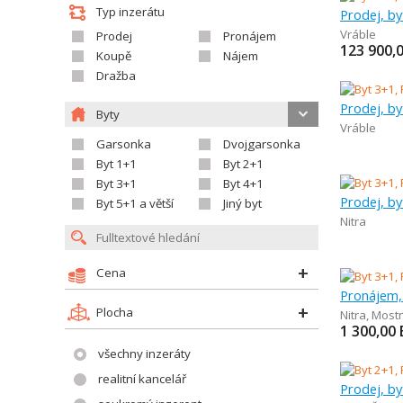
Typ inzerátu
Prodej, by
Vráble
Prodej
Pronájem
123 900,
Koupě
Nájem
Dražba
Prodej, by
Byty
Vráble
Garsonka
Dvojgarsonka
Byt 1+1
Byt 2+1
Byt 3+1
Byt 4+1
Prodej, by
Byt 5+1 a větší
Jiný byt
Nitra
Cena
Pronájem,
Plocha
Nitra
,
Most
1 300,00
všechny inzeráty
realitní kancelář
Prodej, by